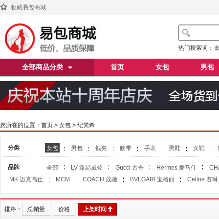
收藏易包商城
热门搜索词：
全部商品分类
首页
女包
男包
您所在的位置：
首页
>
女包
>
纪梵希
分类
女包
男包
钱夹
腰带
手表
男鞋
女鞋
品牌
全部
LV 路易威登
Gucci 古奇
Hermes 爱马仕
CH
MK 迈克高仕
MCM
COACH 蔻驰
BVLGARI 宝格丽
Celine 赛琳
排序：
总销量
价格
上架时间